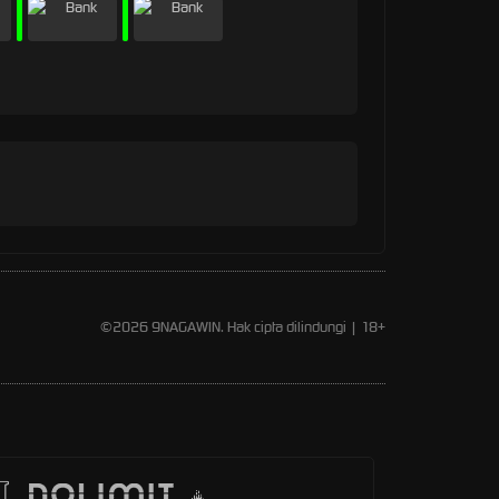
©2026 9NAGAWIN. Hak cipta dilindungi | 18+