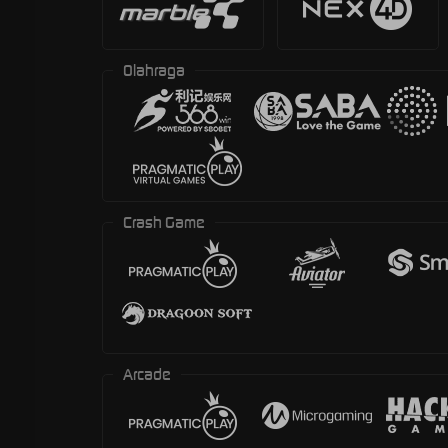
Olahraga
Crash Game
Arcade