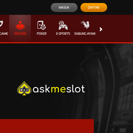
MASUK
DAFTAR
 GAME
ARCADE
POKER
E-SPORTS
SABUNG AYAM
PROMOSI