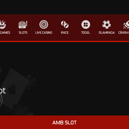
 GAMES
SLOTS
LIVE CASINO
RACE
TOGEL
OLAHRAGA
CRASH
AMB SLOT