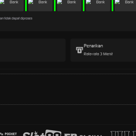
an tidak dapat diproses
Penarikan
Rata-rata 3 Menit