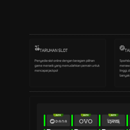
TARUHAN SLOT
TA
Penyedia slot online dengan beragam pilihan
Sportsb
game menarik yang memudahkan pemain untuk
menawar
mencapai jackpot
tinggi,
banyak 