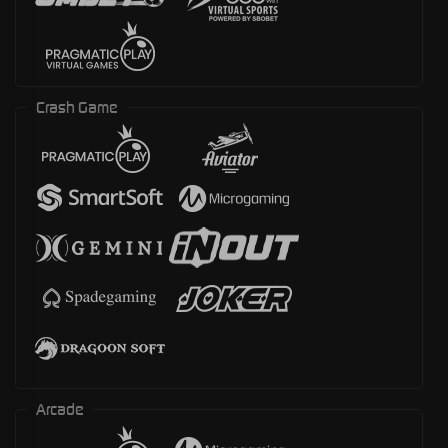
Crash Game
Arcade