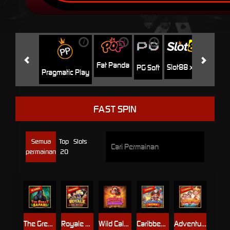
i
i
i
i
i
Facha
Fat Panda
Slot88 x PP
PG Soft
Pragmatic Play
FAST SPIN
Semua
Top
Slots
permainan
20
The Great Safari
Royale House
Wild Calavera
Caribbean Riches
Adventure To The West