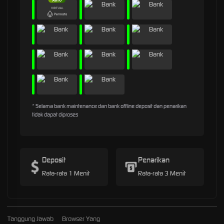
* Selama bank maintenance dan bank offline deposit dan penarikan
tidak dapat diproses
Deposit
Penarikan
Rata-rata 1 Menit
Rata-rata 3 Menit
Tanggung Jawab
Browser Yang