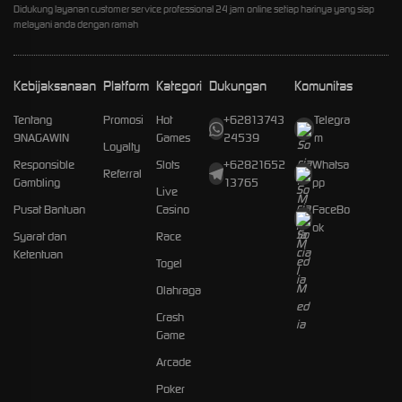
Didukung layanan customer service professional 24 jam online setiap harinya yang siap
melayani anda dengan ramah
Kebijaksanaan
Platform
Kategori
Dukungan
Komunitas
Tentang
Promosi
Hot
+62813743
Telegra
9NAGAWIN
Games
24539
m
Loyalty
Responsible
Slots
+62821652
Whatsa
Referral
Gambling
13765
pp
Live
Pusat Bantuan
Casino
FaceBo
ok
Syarat dan
Race
Ketentuan
Togel
Olahraga
Crash
Game
Arcade
Poker