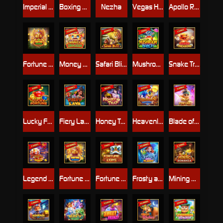
Imperial Majesty
Boxing Fury
Nezha
Vegas Hot Fruit
Apollo Ray of Luck
Fortune Jewels I
Money Dragon
Safari Blitz
Mushroom Bandit
Snake Treasure
Lucky Fortune
Fiery Lava
Honey Trap
Heavenly Fortunes 2
Blade of Fortune
Legend of Nian
Fortune Jewels II
Fortune Lions
Frosty and Flamy
Mining Bonanza