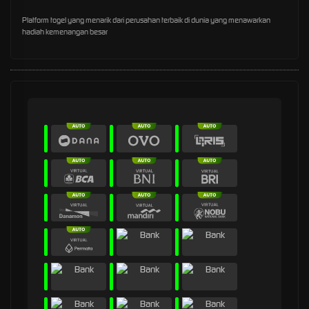
Platform togel yang menarik dari perusahan terbaik di dunia yang menawarkan
hadiah kemenangan besar