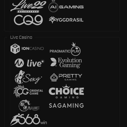
Live Casino