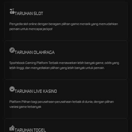
TARUHAN SLOT
Penyedia slot online dengan beragam pilihan game menarik yang memudahkan
pemain untuk mencapai jackpot
TARUHAN OLAHRAGA
Sportsbook Gaming Platform Terbaik menawarkan lebih banyak game, odds yang
lebih tinggi, dan menyediakan pilihan yang lebih banyak untuk pemain.
TARUHAN LIVE KASINO
Platform Pilihan bagi perusahaan-perusahaan terbaik di dunia, dengan pilihan
variasi game terbanyak
TARUHAN TOGEL