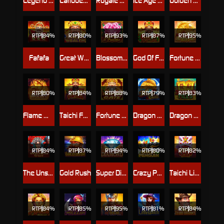
Legend of Aztec
Caribbean Treasure
Royale Expedition
Ice Age Mammoths
Golden Wuzetian
RTP
84%
RTP
80%
RTP
93%
RTP
87%
RTP
95%
Fafafa
Great Wealth
Blossom of Fortune
God Of Fortune
Fortune Koi
RTP
80%
RTP
84%
RTP
88%
RTP
79%
RTP
83%
Flame Wolves
Taichi Fortuna
Fortune Gate
Dragon Gate
Dragon Tiles
RTP
84%
RTP
87%
RTP
94%
RTP
80%
RTP
82%
The Unsurpassed Grace
Gold Rush
Super Diamond
Crazy Penguin
Taichi Lion Dance
RTP
84%
RTP
85%
RTP
95%
RTP
81%
RTP
84%