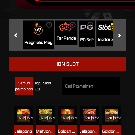
i
i
i
i
i
Facha
Fat Panda
Slot88 x PP
PG Soft
Pragmatic Play
ION SLOT
Semua
Top
Slots
permainan
20
RTP
95%
RTP
95%
RTP
95%
RTP
97%
RTP
97%
Jalapeno
MahJong Gold 2
Golden Maitreya Buddha
Jalapeno 2
Golden Fuwa