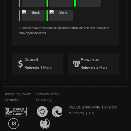
* Selama bank maintenance dan bank offline deposit dan penarikan
tidak dapat diproses
Deposit
Penarikan
Rata-rata 1 Menit
Rata-rata 3 Menit
Tanggung Jawab
Browser Yang
Bermain
Didukung
©2026 9NAGAWIN. Hak cipta
dilindungi | 18+