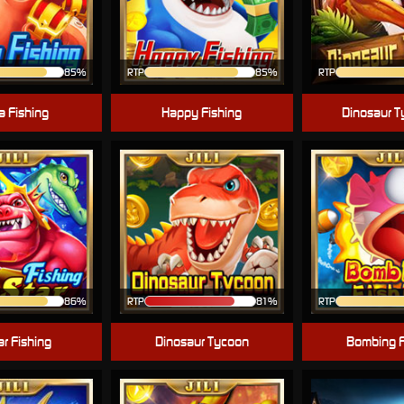
85%
RTP
85%
RTP
 Fishing
Happy Fishing
Dinosaur T
86%
RTP
81%
RTP
tar Fishing
Dinosaur Tycoon
Bombing F