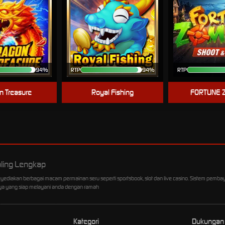
94%
RTP
94%
RTP
n Treasure
Royal Fishing
FORTUNE 
ling Lengkap
ediakan berbagai macam permainan seru seperti sportsbook, slot dan live casino. Sistem pembayar
inya yang siap melayani anda dengan ramah
Kategori
Dukungan