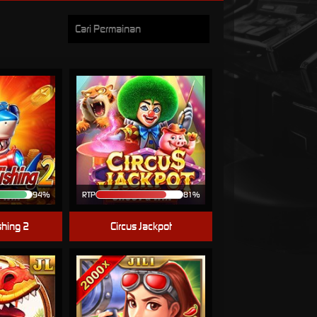
94%
RTP
81%
shing 2
Circus Jackpot