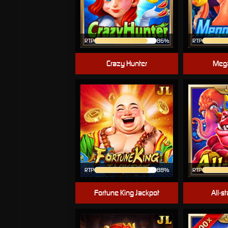
RTP
86%
RTP
Crazy Hunter
Mega
RTP
88%
RTP
Fortune King Jackpot
All-s