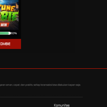
93%
ZOMBIE
an aman, cepat, dan praktis, setiap teransaksi bisa dilakukan kapan saja.
Komunitas