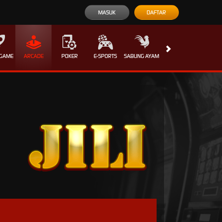
MASUK
DAFTAR
 GAME
ARCADE
POKER
E-SPORTS
SABUNG AYAM
PROMOSI