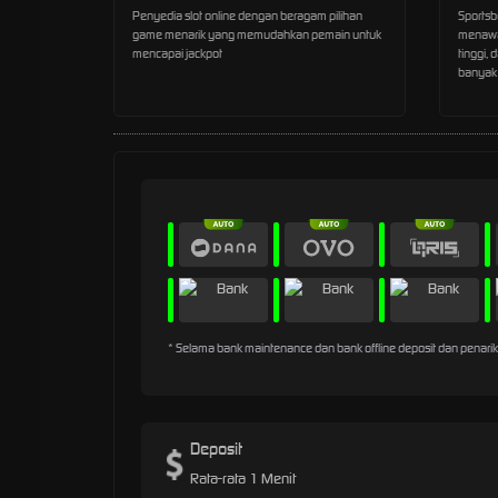
Penyedia slot online dengan beragam pilihan
Sportsb
game menarik yang memudahkan pemain untuk
menawar
mencapai jackpot
tinggi,
banyak 
* Selama bank maintenance dan bank offline deposit dan penarik
Deposit
Rata-rata 1 Menit