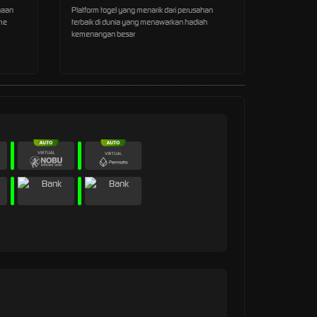
haan
Platform togel yang menarik dari perusahan
ame
terbaik di dunia yang menawarkan hadiah
kemenangan besar