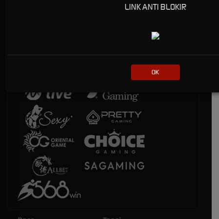
LINK ANTI BLOKIR
Live Casino
OK