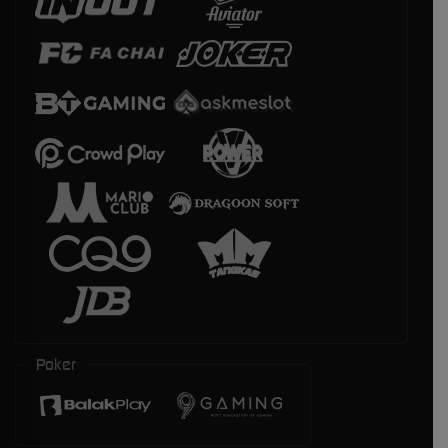
Poker