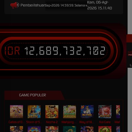
Kam, 06-Agt-
Pemberitahuan
2026 dari 14.59.59 sampai 30-Sep-2026 14.59.59. Selama waktu ini, PP Virtual Sports permaina
2026 15.11.40
IDR
12,689,732,702
L
GAME POPULER
Gates of Olympus POP
Storm of Seth 2
Nezha 2
Mahjong MaxWin
Way of Ninja
Koi Gate
Mahjong Magic