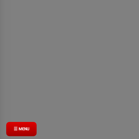
☰ MENU