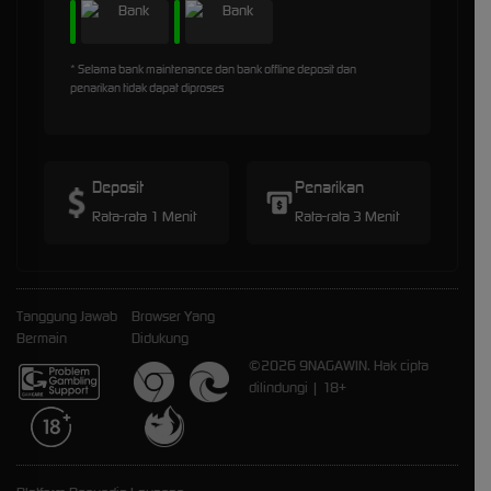
* Selama bank maintenance dan bank offline deposit dan
penarikan tidak dapat diproses
Deposit
Penarikan
Rata-rata 1 Menit
Rata-rata 3 Menit
Tanggung Jawab
Browser Yang
Bermain
Didukung
©2026 9NAGAWIN. Hak cipta
dilindungi | 18+