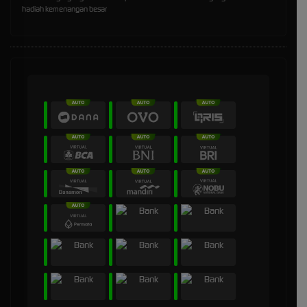
hadiah kemenangan besar