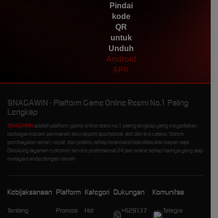
Pindai
kode
QR
untuk
Unduh
Android
APK
9NAGAWIN - Platform Game Online Resmi No.1 Paling
Lengkap
9NAGAWIN
adalah platform game online resmi no.1 paling lengkap yang meyediakan
berbagai macam permainan seru seperti sportsbook, slot dan live casino. Sistem
pembayaran aman, cepat, dan praktis, setiap teransaksi bisa dilakukan kapan saja.
Didukung layanan customer service professional 24 jam online setiap harinya yang siap
melayani anda dengan ramah
Kebijaksanaan
Platform
Kategori
Dukungan
Komunitas
Tentang
Promosi
Hot
+628137
Telegra