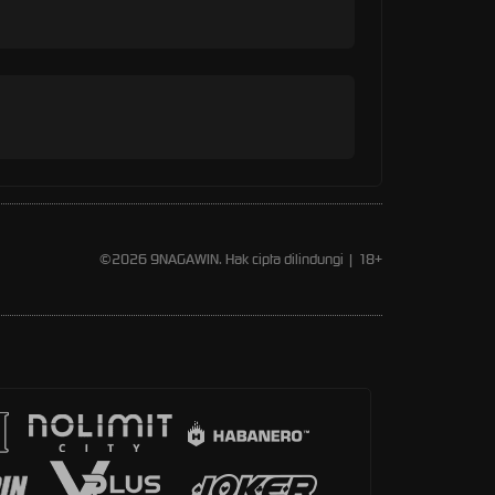
©2026 9NAGAWIN. Hak cipta dilindungi | 18+