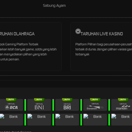
Sabung Ayam
RUHAN OLAHRAGA
TARUHAN LIVE KASINO
ook Gaming Platform Terbaik
Platform Pilihan bagi perusahaan-perusa
kan lebih banyak game, odds yang lebih
terbaik di dunia, dengan pilihan variasi g
 dan menyediakan pilihan yang lebih
terbanyak
untuk pemain.