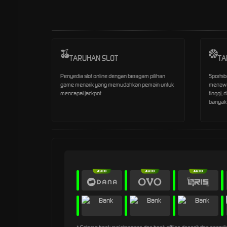
TARUHAN SLOT
TA
Penyedia slot online dengan beragam pilihan
Sportsb
game menarik yang memudahkan pemain untuk
menawar
mencapai jackpot
tinggi,
banyak 