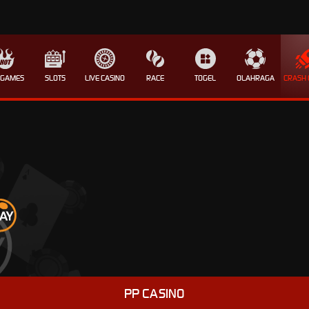
 GAMES
SLOTS
LIVE CASINO
RACE
TOGEL
OLAHRAGA
CRASH
PP CASINO