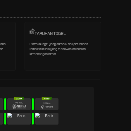
TARUHAN TOGEL
haan
Platform togel yang menarik dari perusahan
ame
terbaik di dunia yang menawarkan hadiah
kemenangan besar