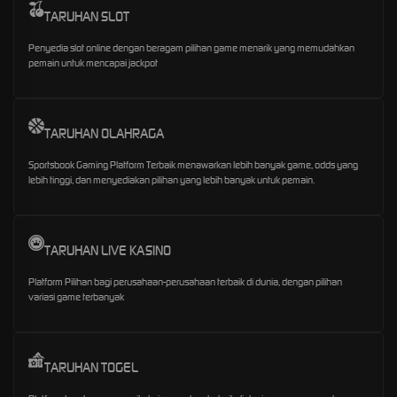
TARUHAN SLOT
Penyedia slot online dengan beragam pilihan game menarik yang memudahkan
pemain untuk mencapai jackpot
TARUHAN OLAHRAGA
Sportsbook Gaming Platform Terbaik menawarkan lebih banyak game, odds yang
lebih tinggi, dan menyediakan pilihan yang lebih banyak untuk pemain.
TARUHAN LIVE KASINO
Platform Pilihan bagi perusahaan-perusahaan terbaik di dunia, dengan pilihan
variasi game terbanyak
TARUHAN TOGEL