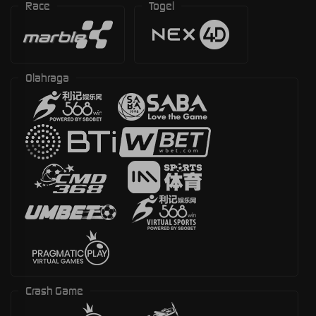
Race
Togel
Olahraga
Crash Game