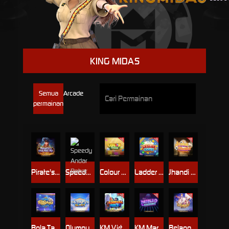
KING MIDAS
Semua
Arcade
permainan
Pirate's Tresure
Speedy Andar Bahar
Colour Game
Ladder Game
Jhandi Munda
Bola Tangkas
Olympus Glory
KM Virtual Animal Race
KM Marble Knockout
Belangkai 2