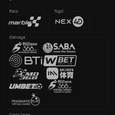
Race
Togel
Olahraga
Crash Game