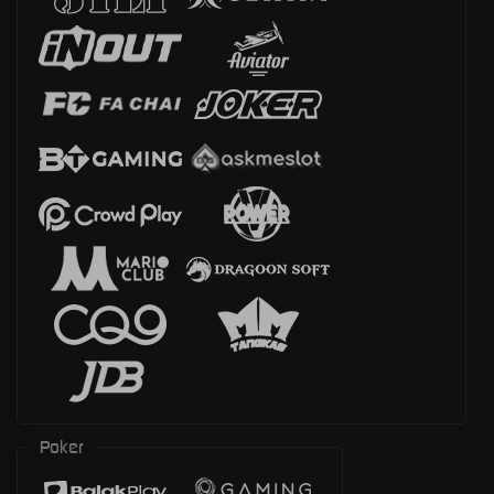
Poker