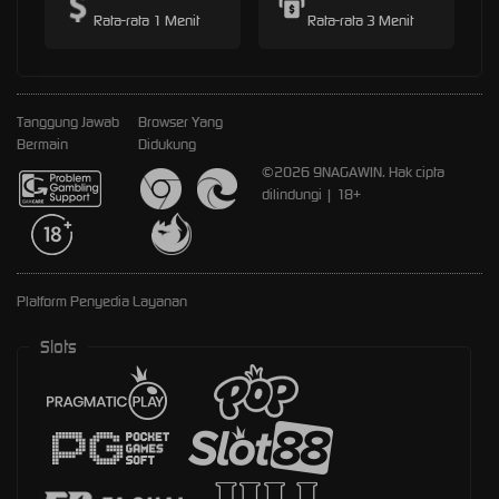
Rata-rata 1 Menit
Rata-rata 3 Menit
Tanggung Jawab
Browser Yang
Bermain
Didukung
©2026 9NAGAWIN. Hak cipta
dilindungi | 18+
Platform Penyedia Layanan
Slots