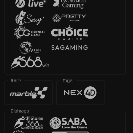
Race
Togel
Olahraga