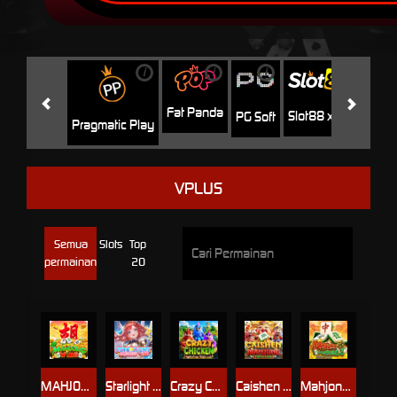
i
i
i
i
i
Facha
Fat Panda
Slot88 x PP
PG Soft
Pragmatic Play
VPLUS
Semua
Slots
Top
permainan
20
MAHJONG WINS
Starlight Princess 2000
Crazy Chicken
Caishen Mahjong: Triple Luck
Mahjong Fortune 2: Dragon Riches