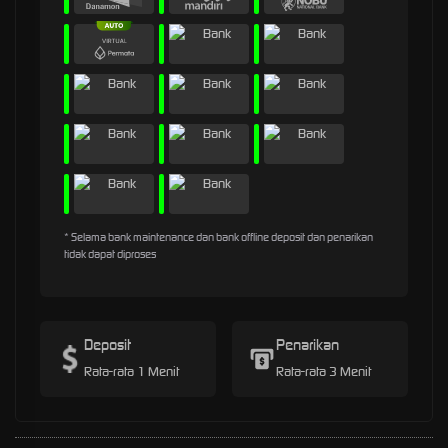
* Selama bank maintenance dan bank offline deposit dan penarikan
tidak dapat diproses
Deposit
Penarikan
Rata-rata 1 Menit
Rata-rata 3 Menit