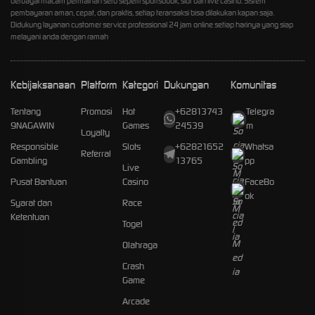
berbagai macam permainan seru seperti sportsbook, slot dan live casino. Sistem
pembayaran aman, cepat, dan praktis, setiap teransaksi bisa dilakukan kapan saja.
Didukung layanan customer service professional 24 jam online setiap harinya yang siap
melayani anda dengan ramah
Kebijaksanaan
Platform
Kategori
Dukungan
Komunitas
Tentang
Promosi
Hot
+62813743
Telegra
9NAGAWIN
Games
24539
m
Loyalty
Responsible
Slots
+62821652
Whatsa
Referral
Gambling
13765
pp
Live
Pusat Bantuan
Casino
FaceBo
ok
Syarat dan
Race
Ketentuan
Togel
Olahraga
Crash
Game
Arcade