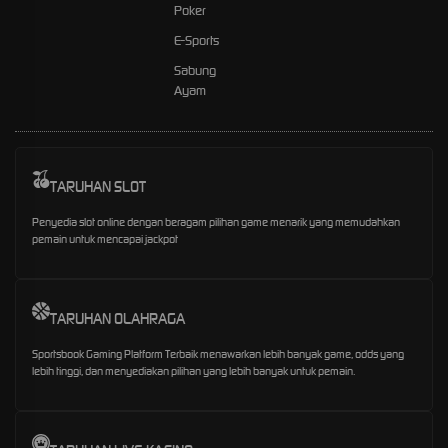
Poker
E-Sports
Sabung
Ayam
TARUHAN SLOT
Penyedia slot online dengan beragam pilihan game menarik yang memudahkan
pemain untuk mencapai jackpot
TARUHAN OLAHRAGA
Sportsbook Gaming Platform Terbaik menawarkan lebih banyak game, odds yang
lebih tinggi, dan menyediakan pilihan yang lebih banyak untuk pemain.