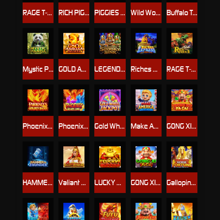
RAGE T-REX
RICH PIGGIES WORLD
PIGGIES WEALTHY ANGELIC
Wild Wolf Xtreme
Buffalo Triple Fury
Mystic Panda
GOLD AROWANA
LEGEND OF SPOOKY LINK
Riches Express
RAGE T-REX 2
Phoenix's Golden Basin
Phoenix Blaze Link
Gold Wheel Jackpot
Make America Great Again
GONG XI FA CAI
HAMMER OF THUNDER
Valiant of Athena
LUCKY BUDDHA
GONG XI FA CAI
Galloping Horse Fortune