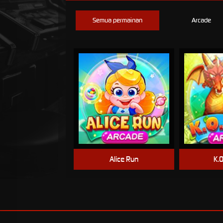
Semua permainan
Arcade
Alice Run
K.O