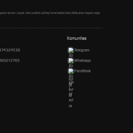
an aman, cepat, dan praktis, setiap teransaksi bisa dilakukan kapan saja.
Komunitas
374324539
Telegram
165213765
Whatsapp
FaceBook