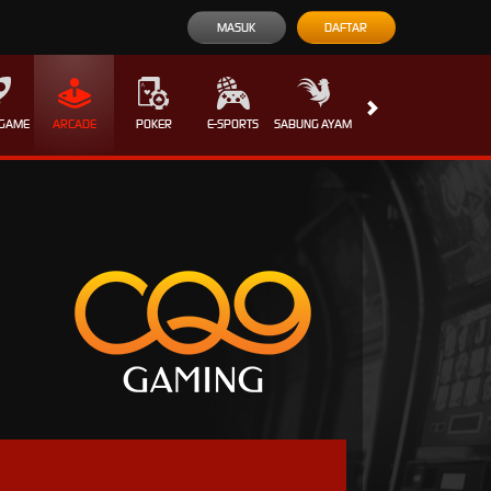
MASUK
DAFTAR
 GAME
ARCADE
POKER
E-SPORTS
SABUNG AYAM
PROMOSI