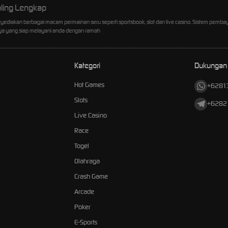
ling Lengkap
ediakan berbagai macam permainan seru seperti sportsbook, slot dan live casino. Sistem pembayar
inya yang siap melayani anda dengan ramah
Kategori
Dukungan
Hot Games
+6281
Slots
+6282
Live Casino
Race
Togel
Olahraga
Crash Game
Arcade
Poker
E-Sports