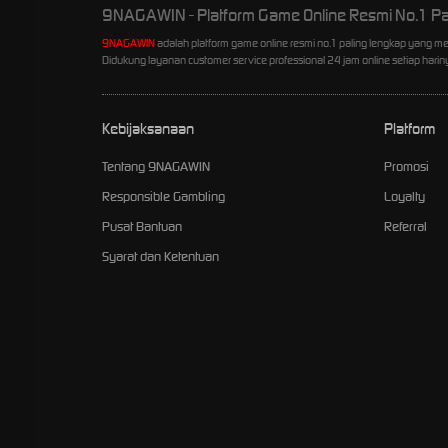
9NAGAWIN - Platform Game Online Resmi No.1 Pa
9NAGAWIN
adalah platform game online resmi no.1 paling lengkap yang mey
Didukung layanan customer service professional 24 jam online setiap har
Kebijaksanaan
Platform
Tentang 9NAGAWIN
Promosi
Responsible Gambling
Loyalty
Pusat Bantuan
Referral
Syarat dan Ketentuan