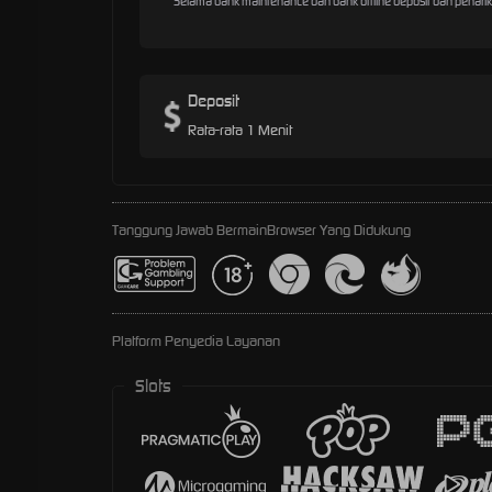
* Selama bank maintenance dan bank offline deposit dan penarik
Deposit
Rata-rata 1 Menit
Tanggung Jawab Bermain
Browser Yang Didukung
Platform Penyedia Layanan
Slots