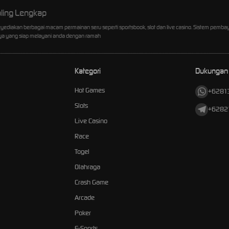
ling Lengkap
ediakan berbagai macam permainan seru seperti sportsbook, slot dan live casino. Sistem pembayar
inya yang siap melayani anda dengan ramah
Kategori
Dukungan
Hot Games
+6281
Slots
+6282
Live Casino
Race
Togel
Olahraga
Crash Game
Arcade
Poker
E-Sports