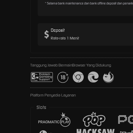
* Selama bank maintenance dan bank offline deposit dan penarik
Deposit
Rata-rata 1 Menit
Tanggung Jawab Bermain
Browser Yang Didukung
Platform Penyedia Layanan
Slots