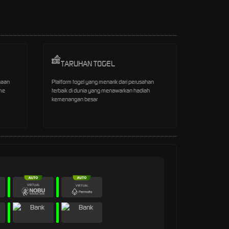
TARUHAN TOGEL
haan
Platform togel yang menarik dari perusahan
ame
terbaik di dunia yang menawarkan hadiah
kemenangan besar