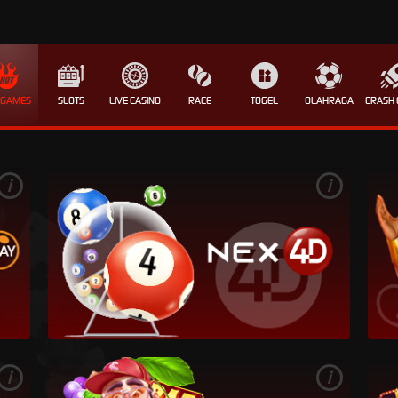
 GAMES
SLOTS
LIVE CASINO
RACE
TOGEL
OLAHRAGA
CRASH
i
i
i
i