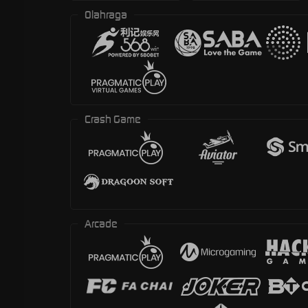
Olahraga
Crash Game
Arcade