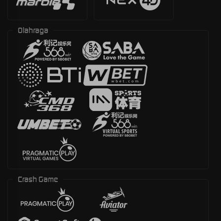
Olahraga
Crash Game