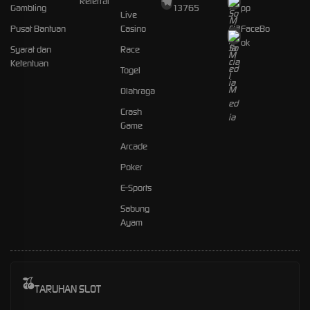
Referral
Gambling
13765
pp
Live
Pusat Bantuan
Casino
FaceBo
ok
Syarat dan
Race
Ketentuan
Togel
Olahraga
Crash
Game
Arcade
Poker
E-Sports
Sabung
Ayam
TARUHAN SLOT