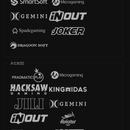
Arcade