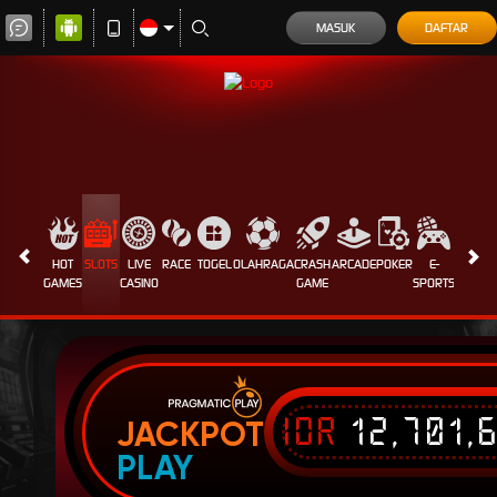
MASUK
DAFTAR
HOT
SLOTS
LIVE
RACE
TOGEL
OLAHRAGA
CRASH
ARCADE
POKER
E-
SABUN
GAMES
CASINO
GAME
SPORTS
AYAM
IDR
12,701,
JACKPOT
PLAY