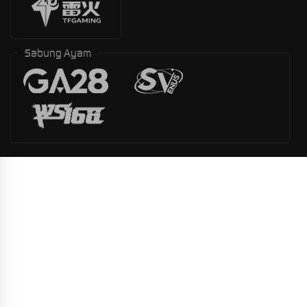
Sabung Ayam