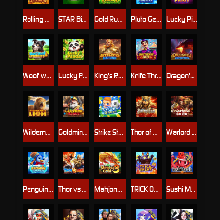
Rolling Panda
STAR Bingo
Gold Rush Party
Pluto Gems
Lucky Piggy
Woof-woof Paradise
Lucky Panda
King's Return
Knife Throwing Show
Dragon's Expedition
Wilderness Lion
Goldmine Blast
Strike Storm
Thor of Mars
Warlord Lu Bu
Penguin Smash
Thor vs Loki
Mahjong Gold 3
TRICK OR TREAT
Sushi Match