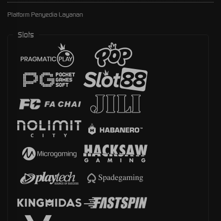
Platform Penyedia Layanan
Slots