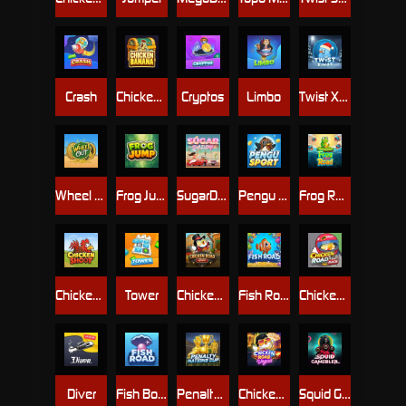
Crash
Chicken Banana
Cryptos
Limbo
Twist X-mas
Wheel Out
Frog Jump
SugarDaddy
Pengu Sport
Frog Road
Chicken Shoot
Tower
Chicken Road Gold
Fish Road
Chicken Road Race
Diver
Fish Boom
Penalty Nations Cup
Chicken Road Vegas
Squid Gamebler