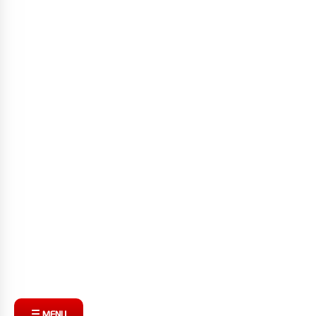
☰ MENU