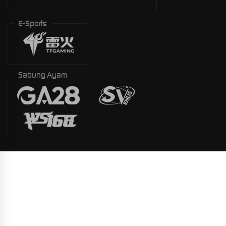
E-Sports
Sabung Ayam