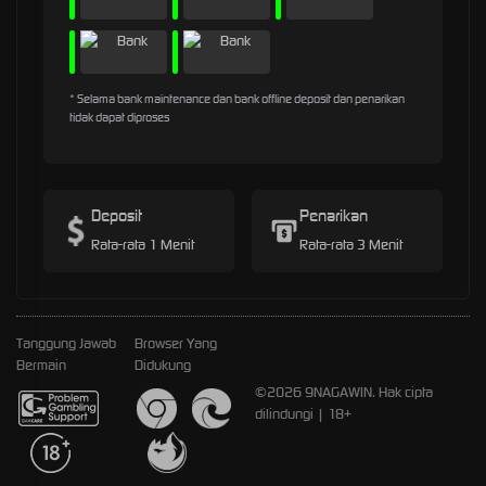
* Selama bank maintenance dan bank offline deposit dan penarikan
tidak dapat diproses
Deposit
Penarikan
Rata-rata 1 Menit
Rata-rata 3 Menit
Tanggung Jawab
Browser Yang
Bermain
Didukung
©2026 9NAGAWIN. Hak cipta
dilindungi | 18+