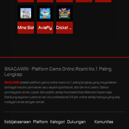
Mine Slot
AviaFly
Cricket Road
9NAGAWIN - Platform Game Online Resmi No.1 Paling
Lengkap
9NAGAWIN
adalah platform game online resmi no.1 paling lengkap yang meyediakan
berbagai macam permainan seru seperti sportsbook, slot dan live casino. Sistem
pembayaran aman, cepat, dan praktis, setiap teransaksi bisa dilakukan kapan saja.
Didukung layanan customer service professional 24 jam online setiap harinya yang siap
melayani anda dengan ramah
Kebijaksanaan
Platform
Kategori
Dukungan
Komunitas