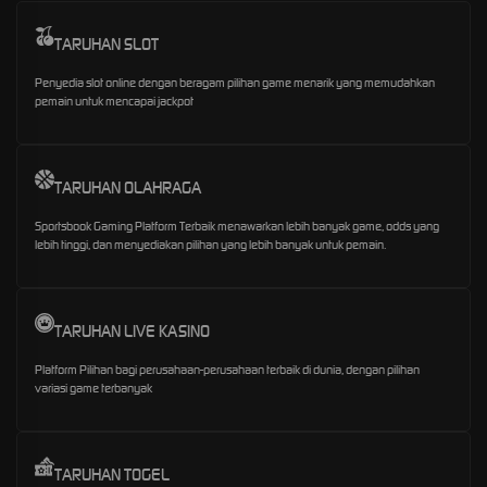
TARUHAN SLOT
Penyedia slot online dengan beragam pilihan game menarik yang memudahkan
pemain untuk mencapai jackpot
TARUHAN OLAHRAGA
Sportsbook Gaming Platform Terbaik menawarkan lebih banyak game, odds yang
lebih tinggi, dan menyediakan pilihan yang lebih banyak untuk pemain.
TARUHAN LIVE KASINO
Platform Pilihan bagi perusahaan-perusahaan terbaik di dunia, dengan pilihan
variasi game terbanyak
TARUHAN TOGEL