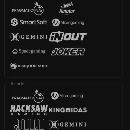
Arcade