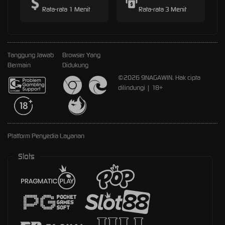
Rata-rata 1 Menit
Rata-rata 3 Menit
Tanggung Jawab
Browser Yang
Bermain
Didukung
©2026 9NAGAWIN. Hak cipta
dilindungi | 18+
Platform Penyedia Layanan
Slots