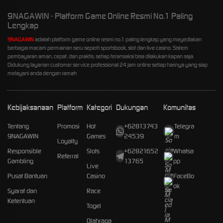
9NAGAWIN - Platform Game Online Resmi No.1 Paling
Lengkap
9NAGAWIN
adalah platform game online resmi no.1 paling lengkap yang meyediakan
berbagai macam permainan seru seperti sportsbook, slot dan live casino. Sistem
pembayaran aman, cepat, dan praktis, setiap teransaksi bisa dilakukan kapan saja.
Didukung layanan customer service professional 24 jam online setiap harinya yang siap
melayani anda dengan ramah
Kebijaksanaan
Platform
Kategori
Dukungan
Komunitas
Tentang
Promosi
Hot
+62813743
Telegra
9NAGAWIN
Games
24539
m
Loyalty
Responsible
Slots
+62821652
Whatsa
Referral
Gambling
13765
pp
Live
Pusat Bantuan
Casino
FaceBo
ok
Syarat dan
Race
Ketentuan
Togel
Olahraga