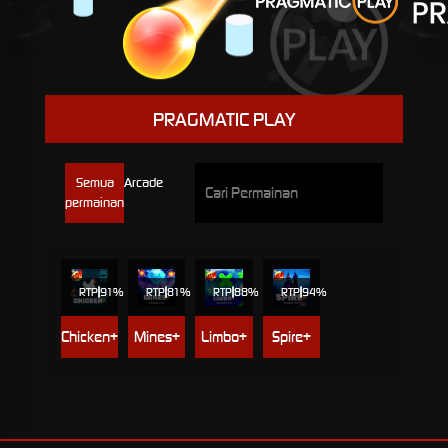
PRAGMATIC PLAY
Semua
Arcade
permainan
RTP
91%
RTP
81%
RTP
88%
RTP
94%
Chicken+
Mines+
Limbo+
Spire+