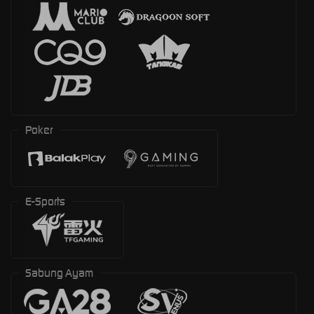
Poker
E-Sports
Sabung Ayam