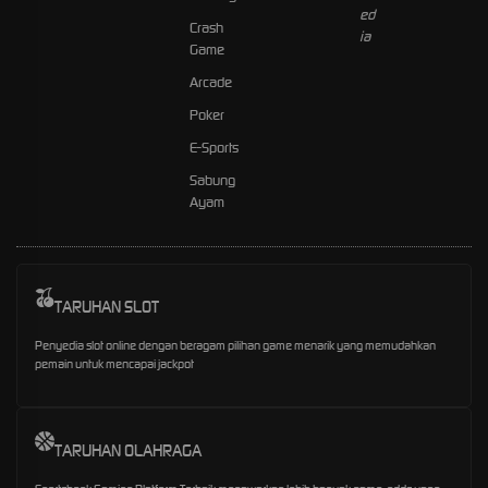
Crash
Game
Arcade
Poker
E-Sports
Sabung
Ayam
TARUHAN SLOT
Penyedia slot online dengan beragam pilihan game menarik yang memudahkan
pemain untuk mencapai jackpot
TARUHAN OLAHRAGA