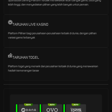
Sportsbook Gaming Platform Terbaik menawarkan lebih banyak game, odds yang
lebih tinggi, dan menyediakan pilihan yang lebih banyak untuk pemain.
TARUHAN LIVE KASINO
Platform Pilihan bagi perusahaan-perusahaan terbaik di dunia, dengan pilihan
variasi game terbanyak
TARUHAN TOGEL
Platform togel yang menarik dari perusahan terbaik di dunia yang menawarkan
hadiah kemenangan besar