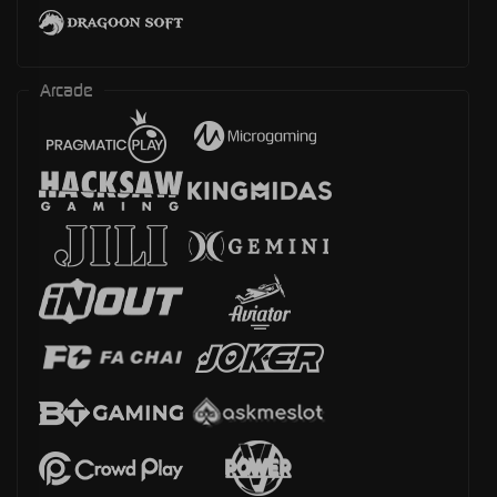
Arcade