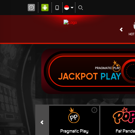
HOT
JACKPOT
PLAY
i
Pragmatic Play
Fat Pand