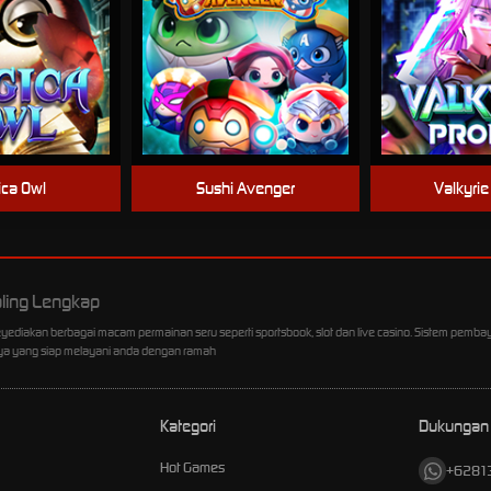
ca Owl
Sushi Avenger
Valkyrie 
ling Lengkap
ediakan berbagai macam permainan seru seperti sportsbook, slot dan live casino. Sistem pembayar
inya yang siap melayani anda dengan ramah
Kategori
Dukungan
Hot Games
+6281