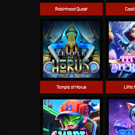
Robinhood Quest
Cook
Temple of Horus
Littl