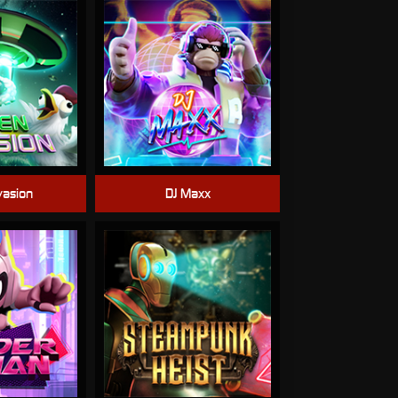
vasion
DJ Maxx