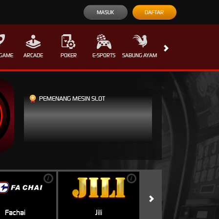
MASUK
DAFTAR
 GAME
ARCADE
POKER
E-SPORTS
SABUNG AYAM
PROMOSI
PEMENANG MESIN SLOT
i
i
i
No Limit City
Fachai
Jili