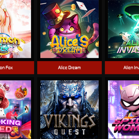
on Fox
Alice Dream
Alien In