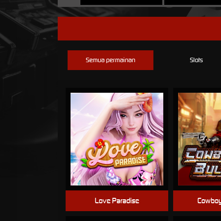
Semua permainan
Slots
Love Paradise
Cowboy