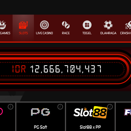
 GAMES
SLOTS
LIVE CASINO
RACE
TOGEL
OLAHRAGA
CRASH
IDR
12,666,704,437
i
i
i
a
PG Soft
Slot88 x PP