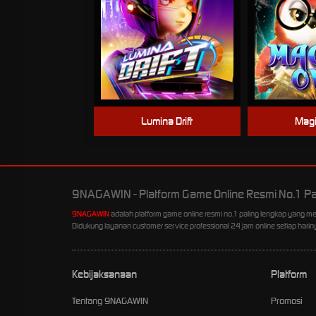
Lumina Drift
Magi
9NAGAWIN - Platform Game Online Resmi No.1 Pa
9NAGAWIN
adalah platform game online resmi no.1 paling lengkap yang mey
Didukung layanan customer service professional 24 jam online setiap har
Kebijaksanaan
Platform
Tentang 9NAGAWIN
Promosi