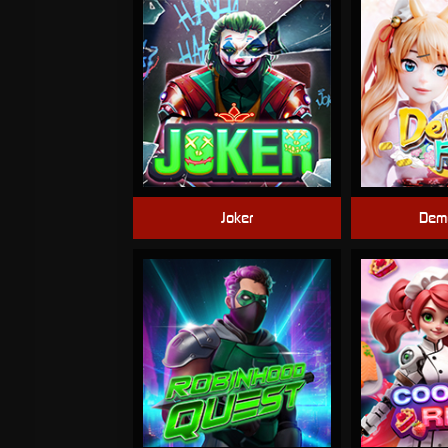
Joker
Dem