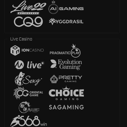
Live Casino