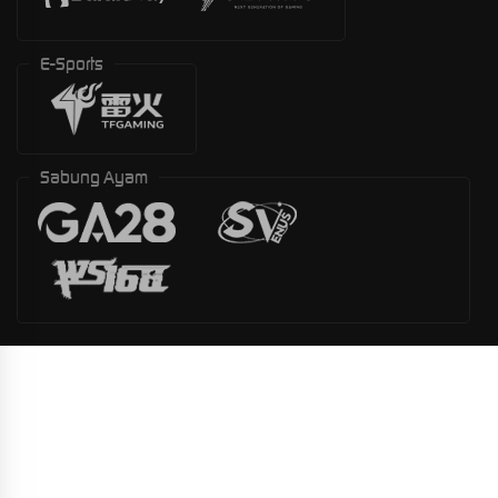
E-Sports
Sabung Ayam