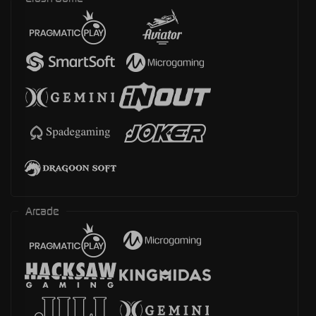
Arcade