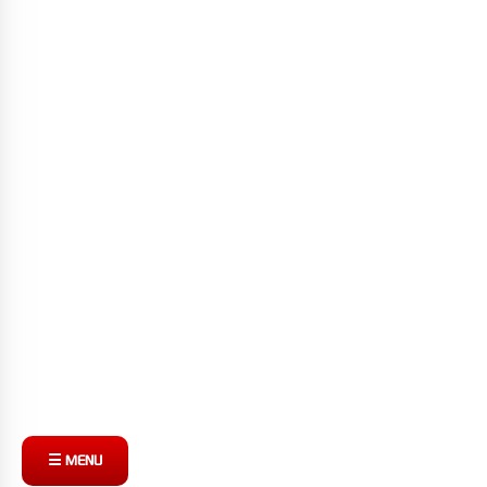
☰ MENU