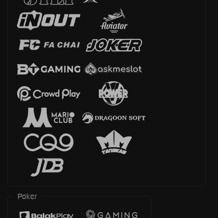
Poker