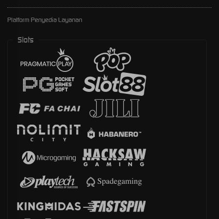
Platform Penyedia Layanan
Slots