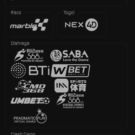
Race
Togel
Olahraga
Crash Game