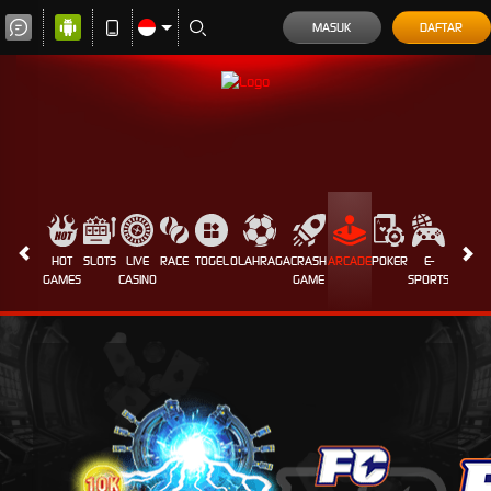
MASUK
DAFTAR
HOT
SLOTS
LIVE
RACE
TOGEL
OLAHRAGA
CRASH
ARCADE
POKER
E-
SABUN
GAMES
CASINO
GAME
SPORTS
AYAM