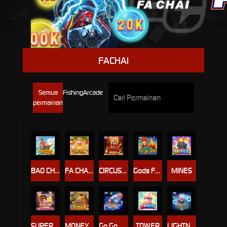
FACHAI
Semua
Fishing
Arcade
permainan
BAO CHUAN FISHING
FA CHAI DOZER
CIRCUS DOZER
Gods Fortune Fishing
MINES
SUPER COLOR GAME
MONEY TREE DOZER
Go Go Rise
TOWER
LIGHTNING BOMB