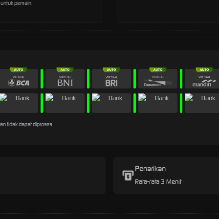
untuk pemain.
an tidak dapat diproses
Penarikan
Rata-rata 3 Menit