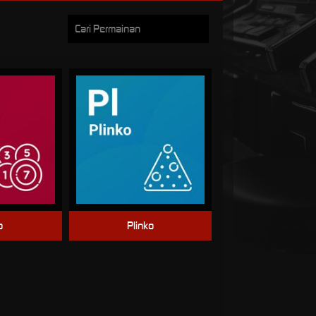
o
Plinko