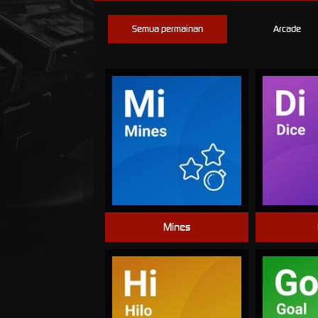
Semua permainan
Arcade
Mines