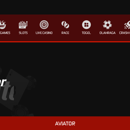
 GAMES
SLOTS
LIVE CASINO
RACE
TOGEL
OLAHRAGA
CRASH
AVIATOR