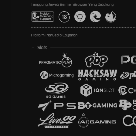
Tanggung Jawab Bermain
Browser Yang Didukung
Platform Penyedia Layanan
Slots