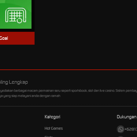
Goal
ling Lengkap
ediakan berbagai macam permainan seru seperti sportsbook, slot dan live casino. Sistem pembayar
inya yang siap melayani anda dengan ramah
Kategori
Dukungan
Hot Games
+6281