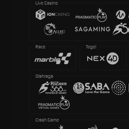
Live Casino
Race
Togel
Olahraga
Crash Game