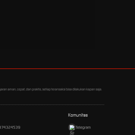
an aman, cepat, dan praktis, setiap teransaksi bisa dilakukan kapan saja.
Komunitas
374324539
Telegram