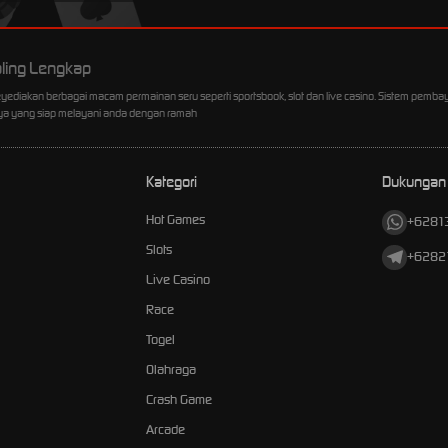
ling Lengkap
ediakan berbagai macam permainan seru seperti sportsbook, slot dan live casino. Sistem pembayar
inya yang siap melayani anda dengan ramah
Kategori
Dukungan
Hot Games
+6281
Slots
+6282
Live Casino
Race
Togel
Olahraga
Crash Game
Arcade