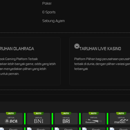
Poker
E-Sports
Sabung Ayam
RUHAN OLAHRAGA
TARUHAN LIVE KASINO
ook Gaming Platform Terbaik
Platform Pilihan bagi perusahaan-perusa
kan lebih banyak game, odds yang lebih
terbaik di dunia, dengan pilihan variasi g
 dan menyediakan pilihan yang lebih
terbanyak
untuk pemain.