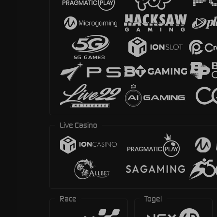
Live Casino
Race
Togel