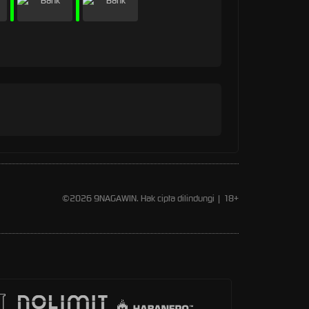
©2026 9NAGAWIN. Hak cipta dilindungi | 18+