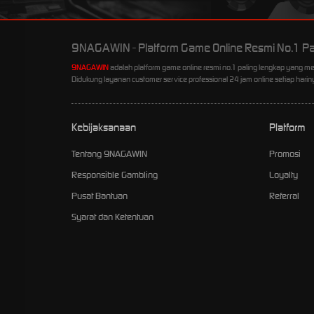
9NAGAWIN - Platform Game Online Resmi No.1 Pa
9NAGAWIN
adalah platform game online resmi no.1 paling lengkap yang mey
Didukung layanan customer service professional 24 jam online setiap har
Kebijaksanaan
Platform
Tentang 9NAGAWIN
Promosi
Responsible Gambling
Loyalty
Pusat Bantuan
Referral
Syarat dan Ketentuan