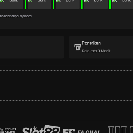
an tidak dapat diproses
Penarikan
Rata-rata 3 Menit