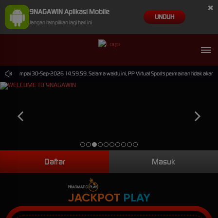
×
9NAGAWIN Aplikasi Mobile
UNDUH
Jangan tampilkan lagi hari ini
59.59 sampai 30-Sep-2026 14.59.59. Selama waktu ini, PP Virtual Sports permainan tidak akan 
Daftar
Masuk
JACKPOT
PLAY